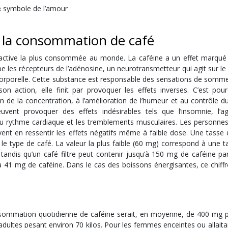
« symbole de l’amour
e la consommation de café
oactive la plus consommée au monde. La caféine a un effet marqué 
e les récepteurs de l’adénosine, un neurotransmetteur qui agit sur l
e corporelle. Cette substance est responsable des sensations de somme
n action, elle finit par provoquer les effets inverses. C’est pour
 de la concentration, à l’amélioration de l’humeur et au contrôle du
ent provoquer des effets indésirables tels que l’insomnie, l’agi
ion du rythme cardiaque et les tremblements musculaires. Les personne
t en ressentir les effets négatifs même à faible dose. Une tasse 
le type de café. La valeur la plus faible (60 mg) correspond à une t
tandis qu’un café filtre peut contenir jusqu’à 150 mg de caféine par
 41 mg de caféine. Dans le cas des boissons énergisantes, ce chiffre
consommation quotidienne de caféine serait, en moyenne, de 400 mg p
adultes pesant environ 70 kilos. Pour les femmes enceintes ou allaita