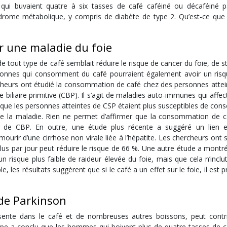
ui buvaient quatre à six tasses de café caféiné ou décaféiné p
ndrome métabolique, y compris de diabète de type 2. Qu’est-ce que 
er une maladie du foie
tout type de café semblait réduire le risque de cancer du foie, de s
rsonnes qui consomment du café pourraient également avoir un risq
ercheurs ont étudié la consommation de café chez des personnes attei
e biliaire primitive (CBP). Il s’agit de maladies auto-immunes qui affec
té que les personnes atteintes de CSP étaient plus susceptibles de c
e la maladie. Rien ne permet d’affirmer que la consommation de c
n de CBP. En outre, une étude plus récente a suggéré un lien e
ourir d’une cirrhose non virale liée à l’hépatite. Les chercheurs ont
s par jour peut réduire le risque de 66 %. Une autre étude a montré
risque plus faible de raideur élevée du foie, mais que cela n’inclut
, les résultats suggèrent que si le café a un effet sur le foie, il est 
 de Parkinson
ésente dans le café et de nombreuses autres boissons, peut contr
ipe a conclu que les hommes qui boivent plus de quatre tasses de c