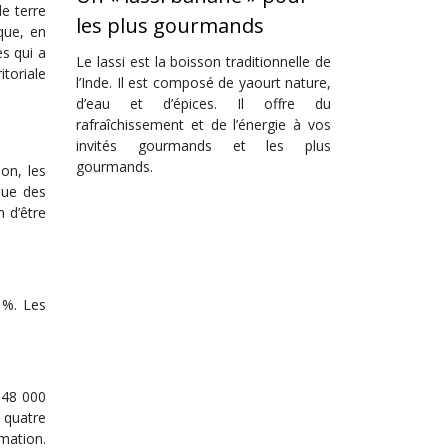
e terre
les plus gourmands
ique, en
es qui a
Le lassi est la boisson traditionnelle de
itoriale
l’Inde. Il est composé de yaourt nature,
d’eau et d’épices. Il offre du
rafraîchissement et de l’énergie à vos
invités gourmands et les plus
gourmands.
on, les
 que des
 d’être
 %. Les
 48 000
 quatre
mation.