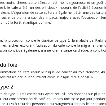
res moins chères, cette sélection est moins rigoureuse et un goût d
ésil, le café a été l’un des principaux moteurs de l’activité économ
e siècle. L’expansion de cette culture a également été l’une des cultur
 à sucre. Le biome a subi des impacts majeurs avec l’occupation terr
gion où la forêt atlantique domine.
nt la protection contre le diabète de type 2, la maladie de Parkins
s recherches explorant l’utilisation du café contre la migraine, bien
sson contribue également à améliorer la santé cardiaque, à condition
 du foie
sommation de café réduit le risque de cancer du foie d’environ 40
rois tasses par jour pourraient avoir un risque réduit de 50 %.
type 2
te de type 2. Des chercheurs ayant recueilli des données sur plus de
t leur consommation de café d’au moins une tasse par jour pendant
eur de 11 % à celui des personnes qui n’augmentaient pas leur consom