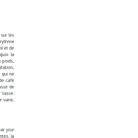
sur les
e rythme
il et de
quoi la
 poids,
tation,
s qui ne
de café
asse de
 tasse.
 varie,
ar jour
ntes, la