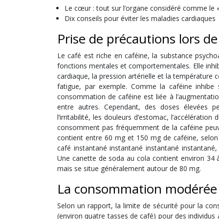
Le cœur : tout sur l’organe considéré comme le 
Dix conseils pour éviter les maladies cardiaques
Prise de précautions lors d
Le café est riche en caféine, la substance psych
fonctions mentales et comportementales. Elle inhib
cardiaque, la pression artérielle et la températur
fatigue, par exemple. Comme la caféine inhibe so
consommation de caféine est liée à l’augmentation
entre autres. Cependant, des doses élevées peuv
l’irritabilité, les douleurs d’estomac, l’accélérat
consomment pas fréquemment de la caféine peuven
contient entre 60 mg et 150 mg de caféine, selon 
café instantané instantané instantané instantané, 
Une canette de soda au cola contient environ 34 à
mais se situe généralement autour de 80 mg.
La consommation modérée
Selon un rapport, la limite de sécurité pour la 
(environ quatre tasses de café) pour des individus 