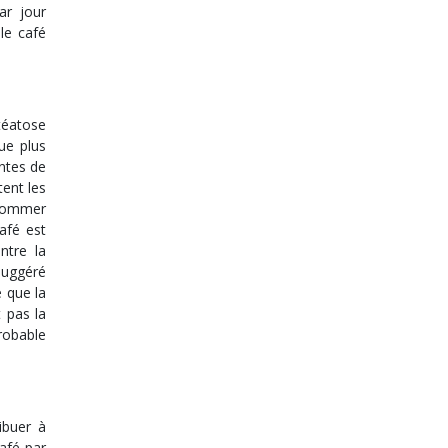
ar jour
le café
téatose
ue plus
ntes de
tent les
onsommer
afé est
ntre la
 suggéré
 que la
 pas la
probable
ibuer à
afé par