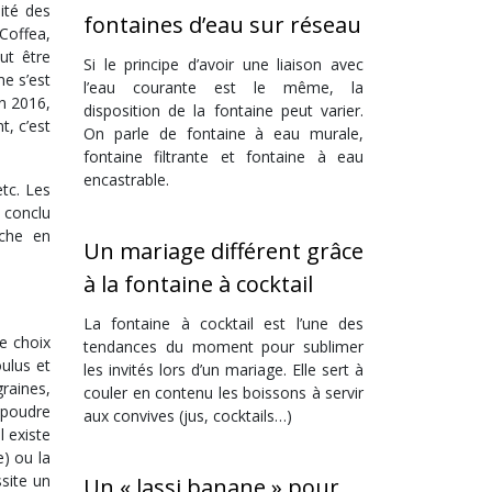
sité des
fontaines d’eau sur réseau
Coffea,
ut être
Si le principe d’avoir une liaison avec
e s’est
l’eau courante est le même, la
n 2016,
disposition de la fontaine peut varier.
t, c’est
On parle de fontaine à eau murale,
fontaine filtrante et fontaine à eau
encastrable.
etc. Les
 conclu
iche en
Un mariage différent grâce
à la fontaine à cocktail
La fontaine à cocktail est l’une des
le choix
tendances du moment pour sublimer
ulus et
les invités lors d’un mariage. Elle sert à
graines,
couler en contenu les boissons à servir
 poudre
aux convives (jus, cocktails…)
l existe
e) ou la
ssite un
Un « lassi banane » pour