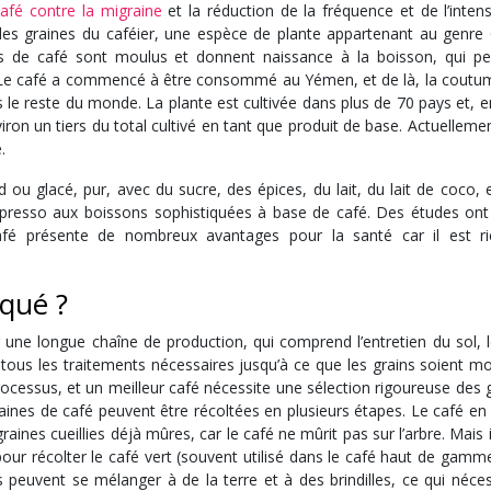
afé contre la migraine
et la réduction de la fréquence et de l’inten
 des graines du caféier, une espèce de plante appartenant au genre 
rains de café sont moulus et donnent naissance à la boisson, qui pe
. Le café a commencé à être consommé au Yémen, et de là, la coutum
le reste du monde. La plante est cultivée dans plus de 70 pays et, e
viron un tiers du total cultivé en tant que produit de base. Actuellemen
.
 ou glacé, pur, avec du sucre, des épices, du lait, du lait de coco, 
spresso aux boissons sophistiquées à base de café. Des études ont
 café présente de nombreux avantages pour la santé car il est r
iqué ?
r une longue chaîne de production, qui comprend l’entretien du sol, 
ous les traitements nécessaires jusqu’à ce que les grains soient mo
ocessus, et un meilleur café nécessite une sélection rigoureuse des 
aines de café peuvent être récoltées en plusieurs étapes. Le café en
ines cueillies déjà mûres, car le café ne mûrit pas sur l’arbre. Mais i
pour récolter le café vert (souvent utilisé dans le café haut de gamm
s peuvent se mélanger à de la terre et à des brindilles, ce qui néce