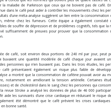
r la maladie de Parkinson que ceux qui ne boivent pas de café. En
enue dans le café peut aider à contrôler les mouvements chez les pe
sultats d’une méta-analyse suggèrent un lien entre la consommation 
son, même chez les fumeurs. Cette équipe a également constaté 
les de souffrir de dépression et de problèmes cognitifs, tels que la
rouvé suffisamment de preuves pour prouver que la consommation 
on.
 de café, soit environ deux portions de 240 ml par jour, peut p
qui buvaient une quantité modérée de café chaque jour avaient un
i des personnes qui n’en buvaient pas. Dans les trois études, les pe
e café présentaient également un risque plus faible de dévelop
nalyse a montré que la consommation de caféine pouvait avoir au m
ire, notamment en améliorant la tension artérielle. Certaines étu
graisses) et de cholestérol dans le sang chez les personnes qui cons
la revue Stroke a analysé les données de plus de 46 000 participan
 aide les survivants d’une crise cardiaque en réduisant le risque d
également été démontré que le café prévient les crises cardiaques
s en bonne santé.