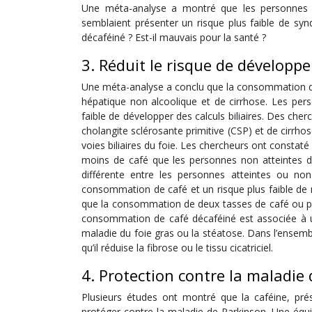
Une méta-analyse a montré que les personnes q
semblaient présenter un risque plus faible de sy
décaféiné ? Est-il mauvais pour la santé ?
3. Réduit le risque de développ
Une méta-analyse a conclu que la consommation de 
hépatique non alcoolique et de cirrhose. Les pe
faible de développer des calculs biliaires. Des ch
cholangite sclérosante primitive (CSP) et de cirrhos
voies biliaires du foie. Les chercheurs ont consta
moins de café que les personnes non atteintes d
différente entre les personnes atteintes ou no
consommation de café et un risque plus faible de m
que la consommation de deux tasses de café ou plu
consommation de café décaféiné est associée à un 
maladie du foie gras ou la stéatose. Dans l’ensemble
qu’il réduise la fibrose ou le tissu cicatriciel.
4. Protection contre la maladie
Plusieurs études ont montré que la caféine, pr
protéger contre la maladie de Parkinson. Une équ