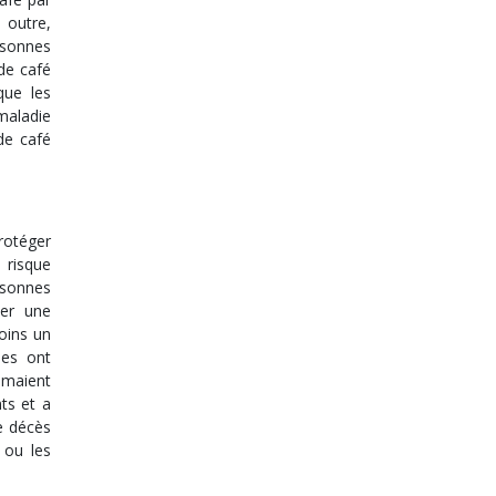
 outre,
rsonnes
de café
que les
 maladie
de café
rotéger
 risque
rsonnes
per une
oins un
des ont
ommaient
ts et a
e décès
 ou les